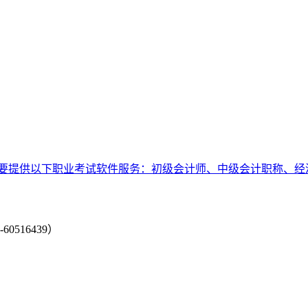
要提供以下职业考试软件服务：初级会计师、中级会计职称、经
-60516439）