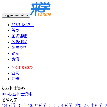
Toggle navigation
373-社区护...
首页
正式课程
体验课程
免费资料
题库
资讯
400-118-6070
登录
注册
执业护士资格
003-执业护士资格
初级药学
101-药学（士）
102-中药学（士）
201-药学（师）
202-中药学