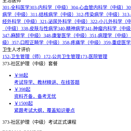
主治医师
301-全科医学
303-内科学（中级）
304-心血管内科学（中级）
3
病学（中级）
311-结核病学（中级）
312-传染病学（中级）
31
经外科学（中级）
321-泌尿外科学（中级）
322-小儿外科学（
（中级）
338-皮肤与性病学
340-精神病学
341-肿瘤内科学（中
347-麻醉学（中级）
348-康复医学（中级）
351-病理学（中级）
级）
357-口腔正畸学（中级）
358-疼痛学（中级）
359-重症医
卫生人才评价
152-卫生管理（师）
172-公共卫生管理
173-医院管理
373-社区护理（中级）套餐
￥
98
起
考试导学、教材精讲、在线答题
￥
398
起
资料齐备，备考无忧
￥
1500
起
紧跟考试大纲，覆盖知识要点
373-社区护理（中级）考试正式课程