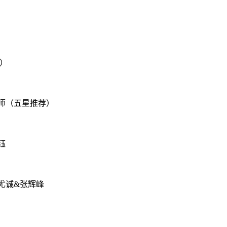
荐）
老师（五星推荐）
钰
&尤诚&张辉峰