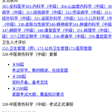
主治医师
301-全科医学
303-内科学（中级）
304-心血管内科学（中级）
3
病学（中级）
311-结核病学（中级）
312-传染病学（中级）
31
经外科学（中级）
321-泌尿外科学（中级）
322-小儿外科学（
（中级）
338-皮肤与性病学
340-精神病学
341-肿瘤内科学（中
347-麻醉学（中级）
348-康复医学（中级）
351-病理学（中级）
级）
357-口腔正畸学（中级）
358-疼痛学（中级）
359-重症医
卫生人才评价
152-卫生管理（师）
172-公共卫生管理
173-医院管理
328-中医骨伤科学（中级）套餐
￥
98
起
考试导学、教材精讲、在线答题
￥
398
起
资料齐备，备考无忧
￥
1500
起
紧跟考试大纲，覆盖知识要点
328-中医骨伤科学（中级）考试正式课程