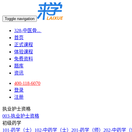
Toggle navigation
328-中医骨...
首页
正式课程
体验课程
免费资料
题库
资讯
400-118-6070
登录
注册
执业护士资格
003-执业护士资格
初级药学
101-药学（士）
102-中药学（士）
201-药学（师）
202-中药学