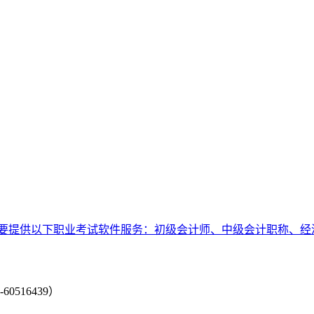
要提供以下职业考试软件服务：初级会计师、中级会计职称、经
-60516439）