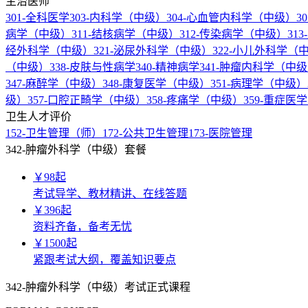
主治医师
301-全科医学
303-内科学（中级）
304-心血管内科学（中级）
3
病学（中级）
311-结核病学（中级）
312-传染病学（中级）
31
经外科学（中级）
321-泌尿外科学（中级）
322-小儿外科学（
（中级）
338-皮肤与性病学
340-精神病学
341-肿瘤内科学（中
347-麻醉学（中级）
348-康复医学（中级）
351-病理学（中级）
级）
357-口腔正畸学（中级）
358-疼痛学（中级）
359-重症医
卫生人才评价
152-卫生管理（师）
172-公共卫生管理
173-医院管理
342-肿瘤外科学（中级）套餐
￥
98
起
考试导学、教材精讲、在线答题
￥
396
起
资料齐备，备考无忧
￥
1500
起
紧跟考试大纲，覆盖知识要点
342-肿瘤外科学（中级）考试正式课程