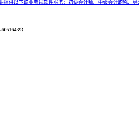
要提供以下职业考试软件服务：初级会计师、中级会计职称、经
-60516439）