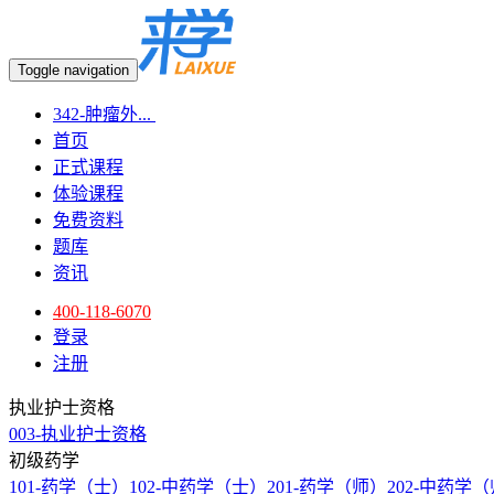
Toggle navigation
342-肿瘤外...
首页
正式课程
体验课程
免费资料
题库
资讯
400-118-6070
登录
注册
执业护士资格
003-执业护士资格
初级药学
101-药学（士）
102-中药学（士）
201-药学（师）
202-中药学