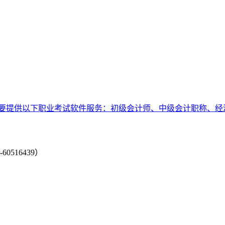
要提供以下职业考试软件服务：初级会计师、中级会计职称、经
-60516439）