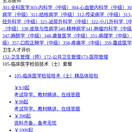
主治医师
301-全科医学
303-内科学（中级）
304-心血管内科学（中级）
3
病学（中级）
311-结核病学（中级）
312-传染病学（中级）
31
经外科学（中级）
321-泌尿外科学（中级）
322-小儿外科学（
（中级）
338-皮肤与性病学
340-精神病学
341-肿瘤内科学（中
347-麻醉学（中级）
348-康复医学（中级）
351-病理学（中级）
级）
357-口腔正畸学（中级）
358-疼痛学（中级）
359-重症医
卫生人才评价
152-卫生管理（师）
172-公共卫生管理
173-医院管理
105-临床医学检验技术（士）套餐
105-临床医学检验技术（士）精品体验包
￥
9.9
起
考试导学、教材精讲、在线答题
￥
98
起
考试导学、教材精讲、在线答题
￥
398
起
资料齐备，备考无忧
￥
1000
起