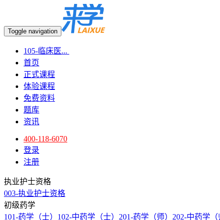
Toggle navigation
105-临床医...
首页
正式课程
体验课程
免费资料
题库
资讯
400-118-6070
登录
注册
执业护士资格
003-执业护士资格
初级药学
101-药学（士）
102-中药学（士）
201-药学（师）
202-中药学