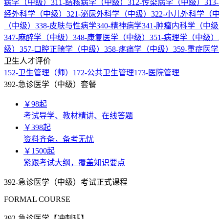
病学（中级）
311-结核病学（中级）
312-传染病学（中级）
31
经外科学（中级）
321-泌尿外科学（中级）
322-小儿外科学（
（中级）
338-皮肤与性病学
340-精神病学
341-肿瘤内科学（中
347-麻醉学（中级）
348-康复医学（中级）
351-病理学（中级）
级）
357-口腔正畸学（中级）
358-疼痛学（中级）
359-重症医
卫生人才评价
152-卫生管理（师）
172-公共卫生管理
173-医院管理
392-急诊医学（中级）套餐
￥
98
起
考试导学、教材精讲、在线答题
￥
398
起
资料齐备，备考无忧
￥
1500
起
紧跟考试大纲，覆盖知识要点
392-急诊医学（中级）考试正式课程
FORMAL COURSE
392-急诊医学【冲刺班】