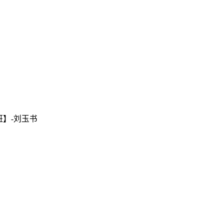
班】-刘玉书