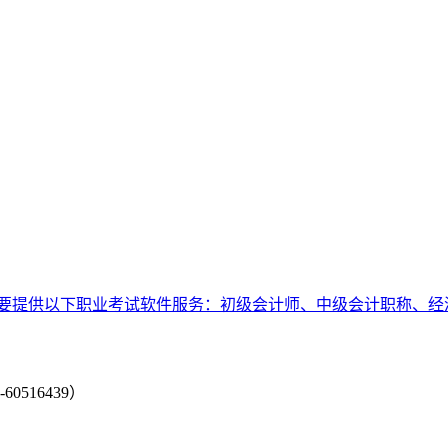
要提供以下职业考试软件服务：初级会计师、中级会计职称、经
-60516439）