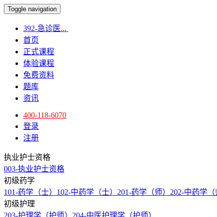
Toggle navigation
392-急诊医...
首页
正式课程
体验课程
免费资料
题库
资讯
400-118-6070
登录
注册
执业护士资格
003-执业护士资格
初级药学
101-药学（士）
102-中药学（士）
201-药学（师）
202-中药学
初级护理
203-护理学（护师）
204-中医护理学（护师）