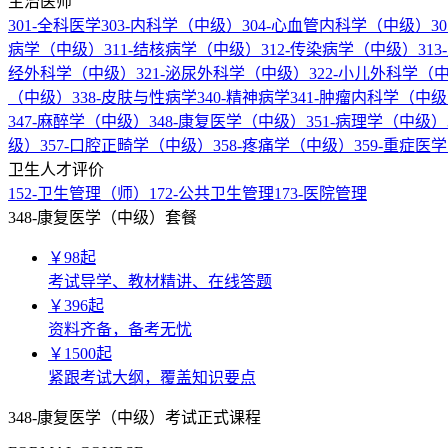
主治医师
301-全科医学
303-内科学（中级）
304-心血管内科学（中级）
3
病学（中级）
311-结核病学（中级）
312-传染病学（中级）
31
经外科学（中级）
321-泌尿外科学（中级）
322-小儿外科学（
（中级）
338-皮肤与性病学
340-精神病学
341-肿瘤内科学（中
347-麻醉学（中级）
348-康复医学（中级）
351-病理学（中级）
级）
357-口腔正畸学（中级）
358-疼痛学（中级）
359-重症医
卫生人才评价
152-卫生管理（师）
172-公共卫生管理
173-医院管理
348-康复医学（中级）套餐
￥
98
起
考试导学、教材精讲、在线答题
￥
396
起
资料齐备，备考无忧
￥
1500
起
紧跟考试大纲，覆盖知识要点
348-康复医学（中级）考试正式课程