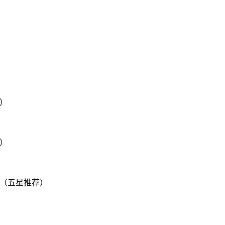
荐）
荐）
杰（五星推荐）