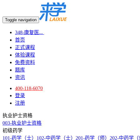
Toggle navigation
348-康复医...
首页
正式课程
体验课程
免费资料
题库
资讯
400-118-6070
登录
注册
执业护士资格
003-执业护士资格
初级药学
101-药学（士）
102-中药学（士）
201-药学（师）
202-中药学