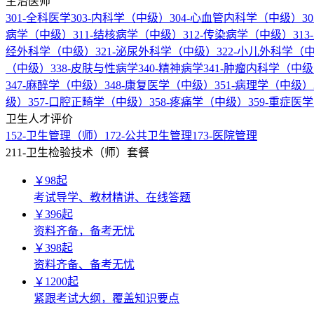
主治医师
301-全科医学
303-内科学（中级）
304-心血管内科学（中级）
3
病学（中级）
311-结核病学（中级）
312-传染病学（中级）
31
经外科学（中级）
321-泌尿外科学（中级）
322-小儿外科学（
（中级）
338-皮肤与性病学
340-精神病学
341-肿瘤内科学（中
347-麻醉学（中级）
348-康复医学（中级）
351-病理学（中级）
级）
357-口腔正畸学（中级）
358-疼痛学（中级）
359-重症医
卫生人才评价
152-卫生管理（师）
172-公共卫生管理
173-医院管理
211-卫生检验技术（师）套餐
￥
98
起
考试导学、教材精讲、在线答题
￥
396
起
资料齐备，备考无忧
￥
398
起
资料齐备、备考无忧
￥
1200
起
紧跟考试大纲，覆盖知识要点