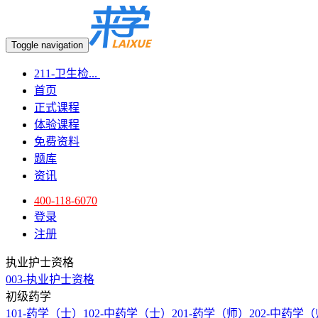
Toggle navigation
211-卫生检...
首页
正式课程
体验课程
免费资料
题库
资讯
400-118-6070
登录
注册
执业护士资格
003-执业护士资格
初级药学
101-药学（士）
102-中药学（士）
201-药学（师）
202-中药学