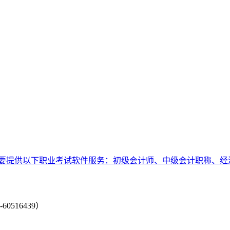
要提供以下职业考试软件服务：初级会计师、中级会计职称、经
-60516439）