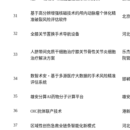
基于高分辨增强核磁技术的颅内动脉瘤个体化精
31
北
准破裂风险评估软件
32
全膝关节置换手术导航设备
河
人脐带间充质干细胞治疗膝关节骨性关节炎细胞
乐
33
治疗解决方案
院
数智术安・基于多源医疗大数据的手术风险精准
34
邯
评估系统
35
雄安分算
AI
药物分子计算平台
雄
36
OIC
抗体联产技术
港
37
区域性创伤急救全链条智能化新模式
河