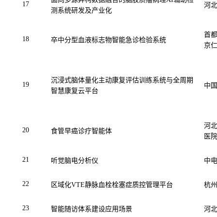
17
河
测系统研发及产业化
首
18
卒中分型血液标志物智能急诊检验系统
京
沉浸式脑体量化主动康复评估训练系统与全周期
19
中
智慧康复云平台
河
20
食管早癌诊疗智能体
医
21
听觉脑电分析仪
中
22
区域化
VTE
静脉血栓栓塞症质控管理平台
杭
23
智能随访体系建设应用场景
河