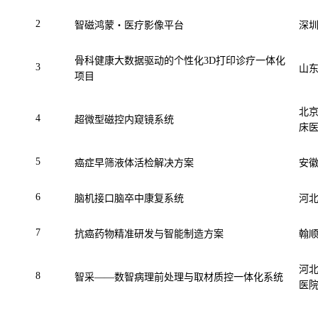
2
智磁鸿蒙・医疗影像平台
深
骨科健康大数据驱动的个性化
3D
打印诊疗一体化
3
山
项目
北
4
超微型磁控内窥镜系统
床
5
癌症早筛液体活检解决方案
安
6
脑机接口脑卒中康复系统
河
7
抗癌药物精准研发与智能制造方案
翰
河
8
智采——数智病理前处理与取材质控一体化系统
医