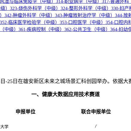
3-风湿与临床免疫学（中级）
314-职业病学（中级）
317-普通外
中级）
323-烧伤外科学（中级）
324-整形外科学（中级）
330-妇
级）
342-肿瘤外科学（中级）
343-肿瘤放射治疗学（中级）
344-
352-临床医学检验学（中级）
353-口腔医学（中级）
354-口腔
学（中级）
361-疾病控制（中级）
362-公共卫生（中级）
364-妇
23日-25日在雄安新区未来之城场景汇科创园举办。依据
一、健康大数据应用技术赛道
申报单位
联合申报单位
/
京大学