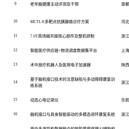
9
老年脑健康主动评测及干预
首
10
MCTL®
多靶点抗胰腺癌诊疗方案
河
11
7.0T
高场磁共振核心部件及整机研制
浙
12
智能医疗供应链
+
物流调度数据集平台
上
13
术中放疗机器人及医用电子加速器
陕
基于脑机接口技术的注意缺陷与多动障碍康复训
14
浙
练系统
15
动态心电记录仪
乐
16
脑机接口与具身智能驱动的多模态闭环康复系统
浙
面向多源异构数据融合的脑胶质瘤病理
AI
辅助检