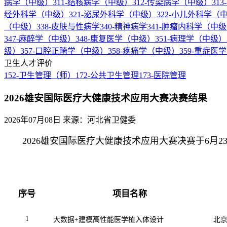
病学（中级）
311-结核病学（中级）
312-传染病学（中级）
31
经外科学（中级）
321-泌尿外科学（中级）
322-小儿外科学（
（中级）
338-皮肤与性病学
340-精神病学
341-肿瘤内科学（中
347-麻醉学（中级）
348-康复医学（中级）
351-病理学（中级）
级）
357-口腔正畸学（中级）
358-疼痛学（中级）
359-重症医
卫生人才评价
152-卫生管理（师）
172-公共卫生管理
173-医院管理
2026雄安国际医疗大健康技术应用大赛决赛结果
2026年07月08日
来源：河北省卫健委
2026雄安国际医疗大健康技术应用大赛决赛于6月
序号
项目名称
1
大数据
+
建模高性能医学植入体设计
北