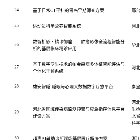
24
基于日常
CT
平扫的胃癌早期筛查方案
邢
25
运动员科学营养智能系统
河
数智析影・精诊御瘤——肿瘤影像全流程智能分
26
华
析的基层临床精诊应用
基于数字孪生技术的帕金森病多体征智能评估与
27
河
个体化干预系统
28
雄安智睡·睡眠与心理大数据数字疗愈平台
秦
河
河北省区域传染病监测预警与应急指挥信息平台
生
29
建设方案
北
科
30
超声
AI
辅助诊断赋能基层医疗解决方案
浙