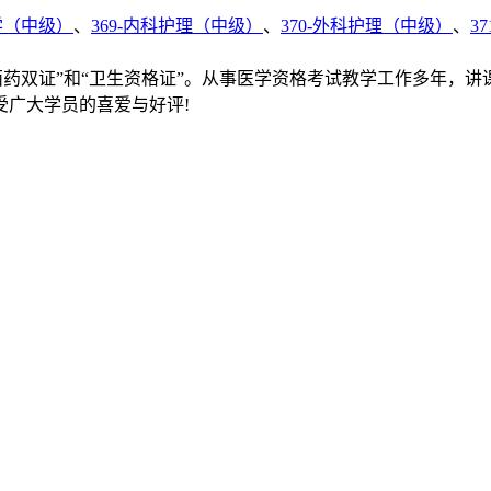
理学（中级）
、
369-内科护理（中级）
、
370-外科护理（中级）
、
3
西药双证”和“卫生资格证”。从事医学资格考试教学工作多年，
受广大学员的喜爱与好评!