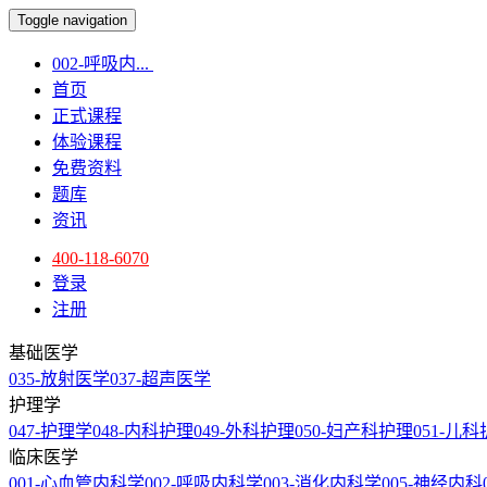
Toggle navigation
002-呼吸内...
首页
正式课程
体验课程
免费资料
题库
资讯
400-118-6070
登录
注册
基础医学
035-放射医学
037-超声医学
护理学
047-护理学
048-内科护理
049-外科护理
050-妇产科护理
051-儿
临床医学
001-心血管内科学
002-呼吸内科学
003-消化内科学
005-神经内科