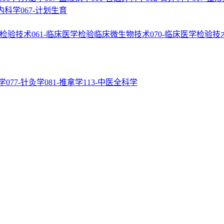
通内科学
067-计划生育
础检验技术
061-临床医学检验临床微生物技术
070-临床医学检验技
学
077-针灸学
081-推拿学
113-中医全科学