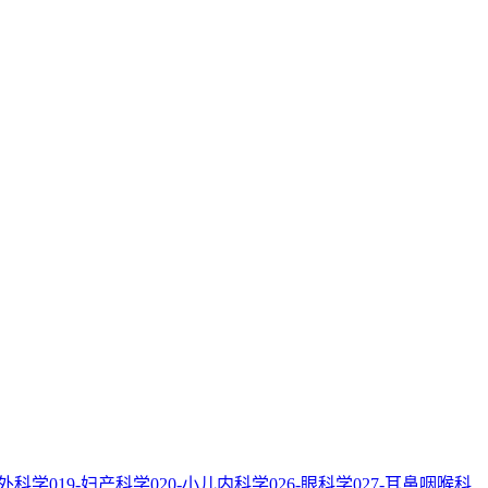
形外科学
019-妇产科学
020-小儿内科学
026-眼科学
027-耳鼻咽喉科