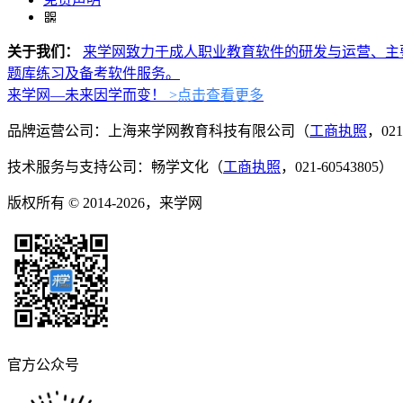
关于我们：
来学网致力于成人职业教育软件的研发与运营、主
题库练习及备考软件服务。
来学网—未来因学而变！
>点击查看更多
品牌运营公司：上海来学网教育科技有限公司（
工商执照
，021
技术服务与支持公司：畅学文化（
工商执照
，021-60543805）
版权所有 © 2014-2026，来学网
官方公众号