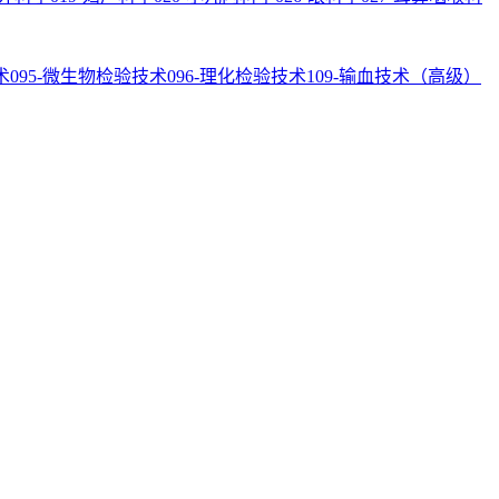
术
095-微生物检验技术
096-理化检验技术
109-输血技术（高级）