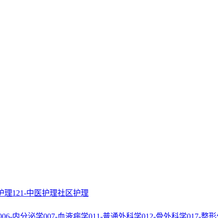
科护理
121-中医护理
社区护理
006-内分泌学
007-血液病学
011-普通外科学
012-骨外科学
017-整