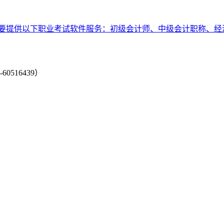
要提供以下职业考试软件服务：初级会计师、中级会计职称、经
-60516439）