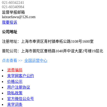
021-60342241
021-60340984
监督举报邮箱
laixuefawu@126.com
我要投诉
公司地址
注册地址：上海市奉贤区青村镇奉柘公路3108号1600室
普陀公司：上海市普陀区曹杨路1040弄中谊大厦2号楼19层北
点击查看 >>
全国运营中心
退费骗局
来学网客户公约
价格公示
用户注册协议
隐私政策
官方微信公众号
来学词条