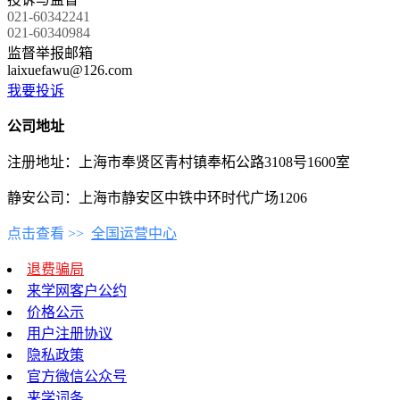
021-60342241
021-60340984
监督举报邮箱
laixuefawu@126.com
我要投诉
公司地址
注册地址：上海市奉贤区青村镇奉柘公路3108号1600室
静安公司：上海市静安区中铁中环时代广场1206
点击查看 >>
全国运营中心
退费骗局
来学网客户公约
价格公示
用户注册协议
隐私政策
官方微信公众号
来学词条