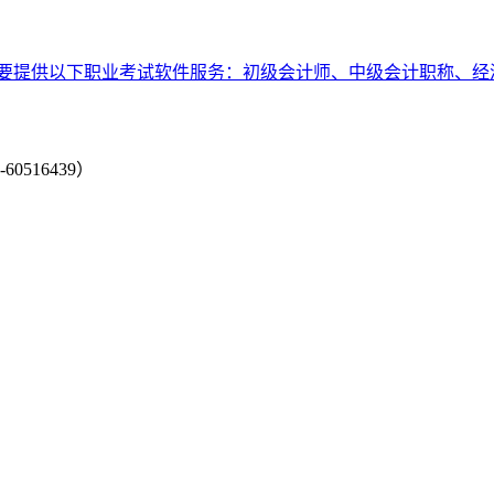
要提供以下职业考试软件服务：初级会计师、中级会计职称、经
-60516439）