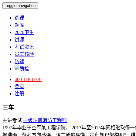
Toggle navigation
选课
题库
2026卫生
讲师
考试资讯
员工核验
防骗
400-118-6070
登录
注册
三车
主讲考试
一级注册消防工程师
1997年毕业于空军某工程学院。 2013年至2015年间相
握准确，备考方向感强，语言通俗易懂，独创知识架构和“三维