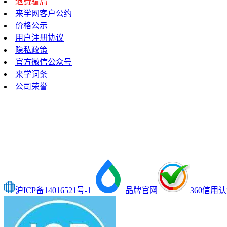
退费骗局
来学网客户公约
价格公示
用户注册协议
隐私政策
官方微信公众号
来学词条
公司荣誉
沪ICP备14016521号-1
品牌官网
360信用