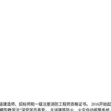
继取得一级建造师、招标师和一级注册消防工程师资格证书。 201
模型教学法”深受学员喜爱。 主讲建筑防火、火灾自动报警系统