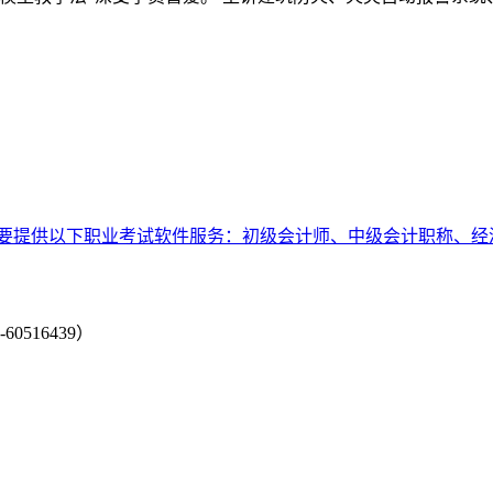
要提供以下职业考试软件服务：初级会计师、中级会计职称、经
-60516439）