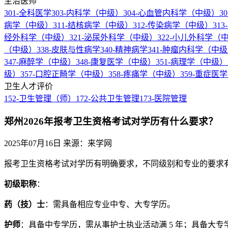
主治医师
301-全科医学
303-内科学（中级）
304-心血管内科学（中级）
3
病学（中级）
311-结核病学（中级）
312-传染病学（中级）
31
经外科学（中级）
321-泌尿外科学（中级）
322-小儿外科学（
（中级）
338-皮肤与性病学
340-精神病学
341-肿瘤内科学（中
347-麻醉学（中级）
348-康复医学（中级）
351-病理学（中级）
级）
357-口腔正畸学（中级）
358-疼痛学（中级）
359-重症医
卫生人才评价
152-卫生管理（师）
172-公共卫生管理
173-医院管理
郑州2026年报考卫生资格考试对学历有什么要求？
2025年07月16日
来源：来学网
报考卫生资格考试对学历有明确要求，不同级别和专业的要求
初级职称
：
药（技）士
：需具备相应专业中专、大专学历。
护师
：具备中专学历，需从事护士执业活动满 5 年；具备大专