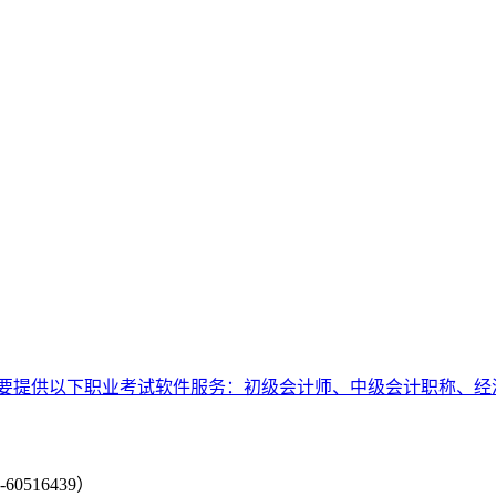
要提供以下职业考试软件服务：初级会计师、中级会计职称、经
-60516439）