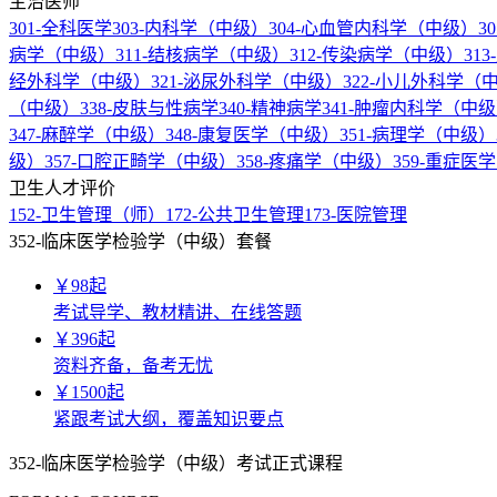
主治医师
301-全科医学
303-内科学（中级）
304-心血管内科学（中级）
3
病学（中级）
311-结核病学（中级）
312-传染病学（中级）
31
经外科学（中级）
321-泌尿外科学（中级）
322-小儿外科学（
（中级）
338-皮肤与性病学
340-精神病学
341-肿瘤内科学（中
347-麻醉学（中级）
348-康复医学（中级）
351-病理学（中级）
级）
357-口腔正畸学（中级）
358-疼痛学（中级）
359-重症医
卫生人才评价
152-卫生管理（师）
172-公共卫生管理
173-医院管理
352-临床医学检验学（中级）套餐
￥
98
起
考试导学、教材精讲、在线答题
￥
396
起
资料齐备，备考无忧
￥
1500
起
紧跟考试大纲，覆盖知识要点
352-临床医学检验学（中级）考试正式课程