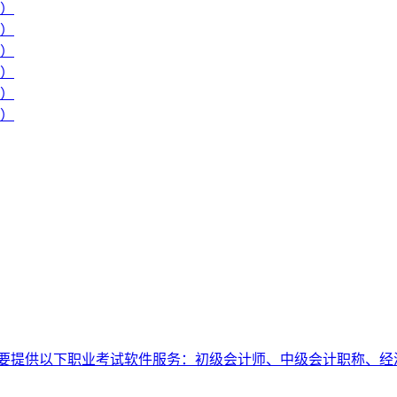
十）
九）
八）
七）
六）
五）
要提供以下职业考试软件服务：初级会计师、中级会计职称、经