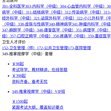
主治医师
301-全科医学
303-内科学（中级）
304-心血管内科学（中级）
3
病学（中级）
311-结核病学（中级）
312-传染病学（中级）
31
经外科学（中级）
321-泌尿外科学（中级）
322-小儿外科学（
（中级）
338-皮肤与性病学
340-精神病学
341-肿瘤内科学（中
347-麻醉学（中级）
348-康复医学（中级）
351-病理学（中级）
级）
357-口腔正畸学（中级）
358-疼痛学（中级）
359-重症医
卫生人才评价
152-卫生管理（师）
172-公共卫生管理
173-医院管理
349-推拿按摩学（中级）套餐
￥
98
起
考试导学、教材精讲、在线答题
￥
398
起
资料齐备，备考无忧
349-推拿按摩学（中级）VIP班
￥
1500
起
紧跟考试大纲，覆盖知识要点