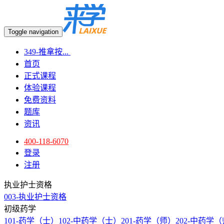
Toggle navigation
349-推拿按...
首页
正式课程
体验课程
免费资料
题库
资讯
400-118-6070
登录
注册
执业护士资格
003-执业护士资格
初级药学
101-药学（士）
102-中药学（士）
201-药学（师）
202-中药学