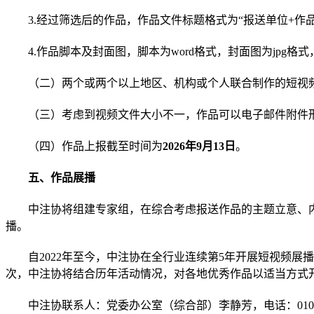
3.
经过筛选后的作品
，
作品文件标题格式为
“报送单位+作
4.作品脚本及封面图
，
脚本为
word格式，封面图为jpg格式
（
二
）
两个或两个以上地区、机构或个人联合制作的短视
（三）
考虑到视频文件大小不一，作品可以电子邮件附件
（
四
）
作品上报截至时间为
2026年9月13日
。
五、作品展播
中注协将
组建专家组，
在综合考虑报送作品的主题立意、
播。
自
2022年至今，中注协在全行业连续第5年开展短视频
次，中注协将结合历年活动情况，对各地优秀作品以适当方式
中注协联系人：党委办公室（综合部）李静芳，电话：
01