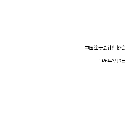
中国注册会计师协会
202
6
年
7
月
9
日