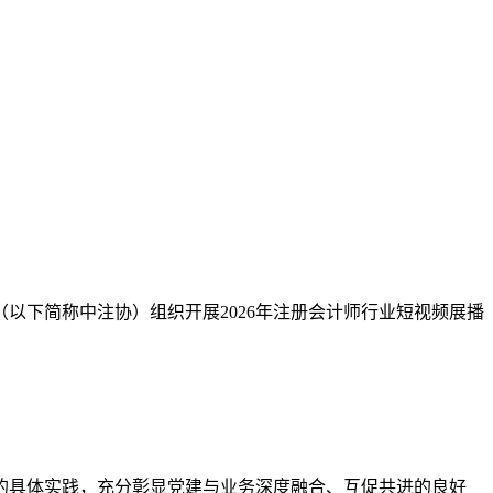
（
以下简称中注协
）
组织开展
202
6
年注册会计师行业短视频展播
的具体实践，
充分彰显党建与业务深度融合、互促共进的良好