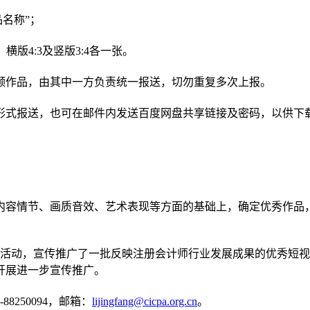
品名称”
；
，横版4:3及竖版3:4各一张。
频作品，由其中一方负责统一报送，切勿重复多次上报。
形式报送，也可在邮件内发送百度网盘共享链接及密码，以供下
内容情节、画质音效、艺术表现等方面的基础上，确定优秀作品
展播活动，宣传推广了一批反映注册会计师行业发展成果的优秀短
开展进一步宣传推广。
0-88250094，邮箱：
lijingfang@cicpa.org.cn
。