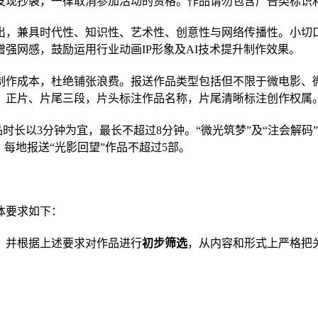
发现抄袭，一律取消参加活动的资格。
作品请勿包含广告类标识
出
，
兼具
时代性、知识性、艺术性、
创意性
与网络
传播性。
小切
增强网感，鼓励运用行业动画
IP形象及AI技术提升制作效果。
制作成本，杜绝铺张浪费。
报送作品类型
包括但不限于微电影、
、正片、片尾三段，片头标注作品名称，片尾清晰标注创作权属
品时长以
3分钟为宜，最长不超过
8
分钟
。
“微光筑梦”及“注会解
每地报送“光影回望”作品不超过5部。
体要求如下：
，并根据上述要求对作品进行
初步筛选
，从内容和形式上严格把