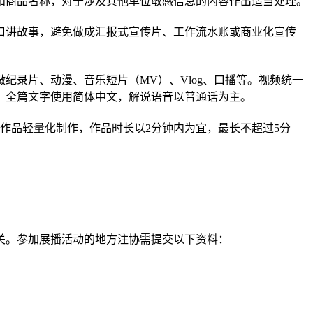
和商品名称，对于涉及其他单位敏感信息的内容作出适当处理。
口
讲故事
，
避免做成汇报式宣传片、工作流水账或商业化宣传
微纪录片、动漫、音乐短片（
MV）、Vlog
、口播
等。
视频统一
。
全篇文字使用简体中文，解说语音以普通话为主。
码”作品轻量化制作，作品时长以2分钟内为宜
，最长不超过
5
分
关。
参加展播活动的地方注协需提交以下资料：