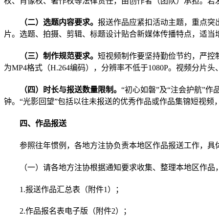
权、肖像权、著作权等法律责任，
由
创作者（团队）承担。若
（二）选题内容要求。
报送作品应紧扣活动主题，重点突
片
。
选题、拍摄、剪辑、
标题设计贴合新媒体传播特点，
适当
（三）制作规范要求。
短视频制作要坚持勤俭节约，严控
为
MP4格式（H.264编码），分辨率
不低于
1080P
。
视频分片头
（四）时长与报送数量限制。
“
初心如磐
”
及
“注会护航”
作
钟
。
“
光影回望
”包括以往未报送的优秀作品或作品集锦短视频，
四、作品报送
参照往年惯例，各地方注协负责本地区作品报送工作
，
具
（
一
）
请
各地方注协根据通知要求收集、整理本地区作品
1.
报送作品汇总表
（
附件
1
）；
2.
作品报名表电子版
（
附件
2
）；