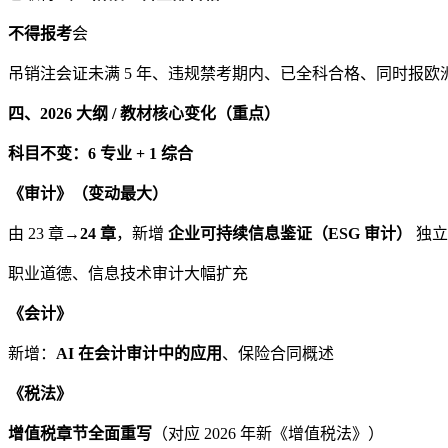
不得报考
会
吊销注会证未满 5 年、违规禁考期内、已全科合格、同时报欧
四、2026 大纲 / 教材核心变化（重点）
科目不变：6 专业 + 1 综合
《审计》（变动最大）
由 23 章→
24 章
，新增
企业可持续信息鉴证（ESG 审计）
独立
职业道德、信息技术审计大幅扩充
《会计》
新增：
AI 在会计审计中的应用
、保险合同概述
《税法》
增值税章节全面重写
（对应 2026 年新《增值税法》）