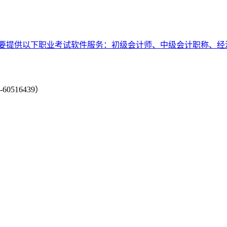
要提供以下职业考试软件服务：初级会计师、中级会计职称、经
-60516439）