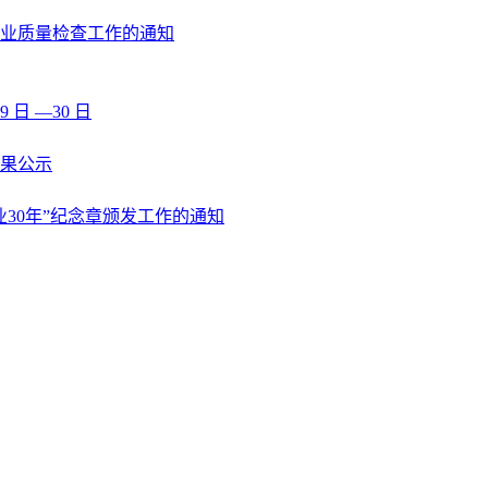
执业质量检查工作的通知
 日 —30 日
果公示
业30年”纪念章颁发工作的通知