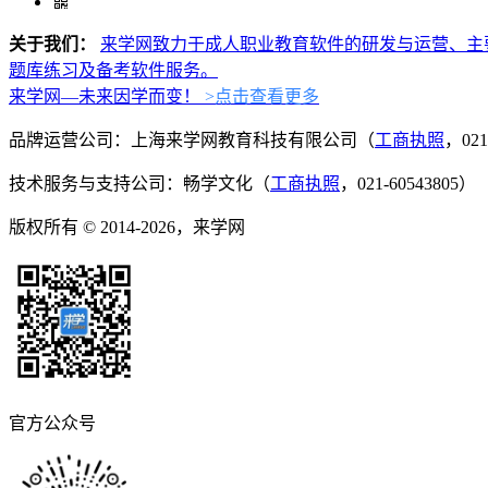
关于我们：
来学网致力于成人职业教育软件的研发与运营、主
题库练习及备考软件服务。
来学网—未来因学而变！
>点击查看更多
品牌运营公司：上海来学网教育科技有限公司（
工商执照
，021
技术服务与支持公司：畅学文化（
工商执照
，021-60543805）
版权所有 © 2014-2026，来学网
官方公众号