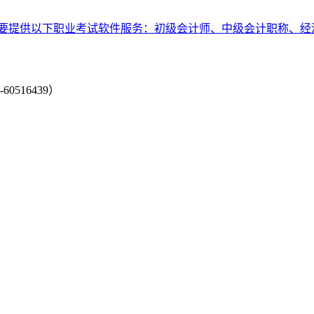
要提供以下职业考试软件服务：初级会计师、中级会计职称、经
-60516439）