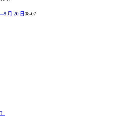
 月 20 日
08-07
候？