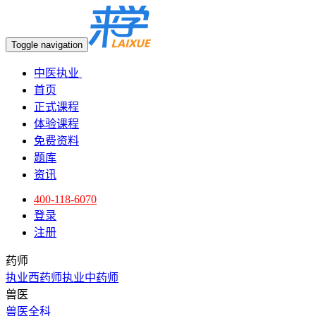
Toggle navigation
中医执业
首页
正式课程
体验课程
免费资料
题库
资讯
400-118-6070
登录
注册
药师
执业西药师
执业中药师
兽医
兽医全科