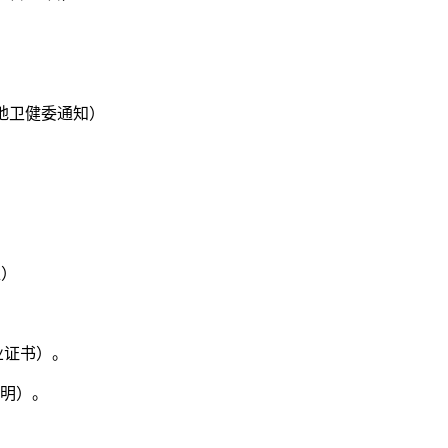
地卫健委通知）
准）
业证书）。
证明）。