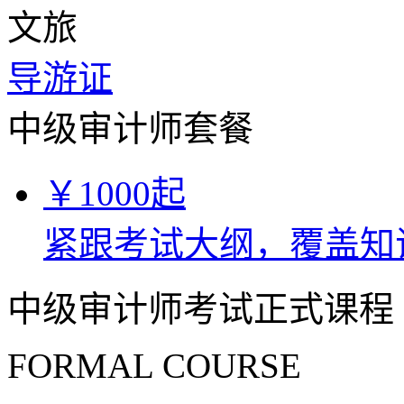
文旅
导游证
中级审计师套餐
￥
1000
起
紧跟考试大纲，覆盖知
中级审计师考试正式课程
FORMAL COURSE