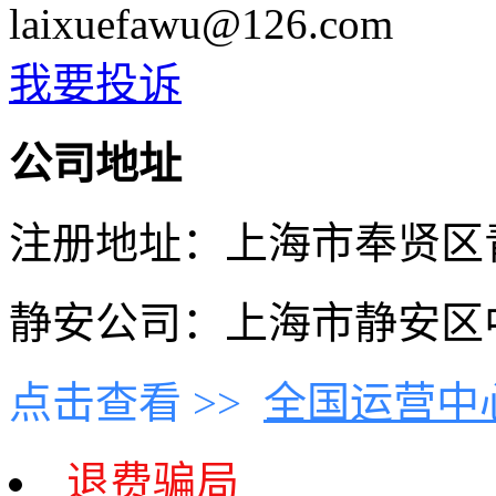
laixuefawu@126.com
我要投诉
公司地址
注册地址：上海市奉贤区青村
静安公司：上海市静安区中
点击查看 >>
全国运营中
退费骗局