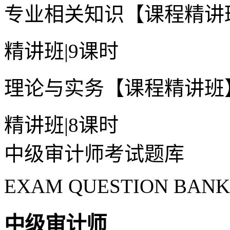
专业相关知识【课程精讲
精讲班
|
9课时
理论与实务【课程精讲班
精讲班
|
8课时
中级审计师考试题库
EXAM QUESTION BANK
中级审计师