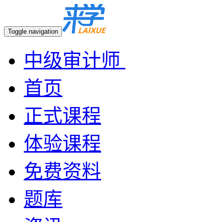
Toggle navigation
中级审计师
首页
正式课程
体验课程
免费资料
题库