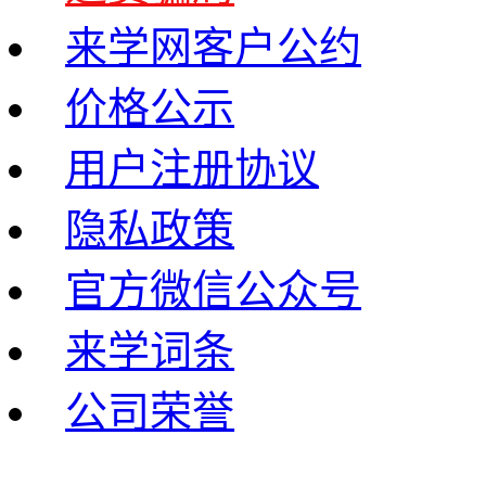
来学网客户公约
价格公示
用户注册协议
隐私政策
官方微信公众号
来学词条
公司荣誉