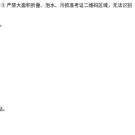
； ③ 严禁大面积折叠、泡水、污损准考证二维码区域，无法识别
）。
站。