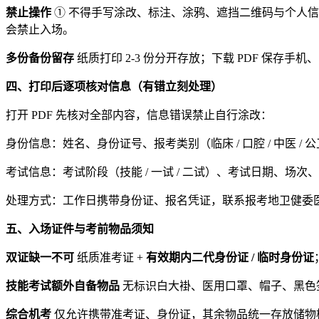
禁止操作
① 不得手写涂改、标注、涂鸦、遮挡二维码与个人信息
会禁止入场。
多份备份留存
纸质打印 2-3 份分开存放；下载 PDF 保
四、打印后逐项核对信息（有错立刻处理）
打开 PDF 先核对全部内容，信息错误禁止自行涂改：
身份信息：姓名、身份证号、报考类别（临床 / 口腔 / 中医 / 
考试信息：考试阶段（技能 / 一试 / 二试）、考试日期、场
处理方式：工作日携带身份证、报名凭证，联系报考地卫健委医考
五、入场证件与考前物品须知
双证缺一不可
纸质准考证 +
有效期内二代身份证 / 临时身份证
技能考试额外自备物品
无标识白大褂、医用口罩、帽子、黑色
综合机考
仅允许携带准考证、身份证，其余物品统一存放储物