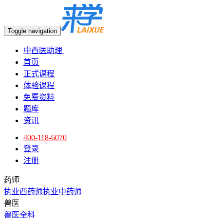
Toggle navigation
中西医助理
首页
正式课程
体验课程
免费资料
题库
资讯
400-118-6070
登录
注册
药师
执业西药师
执业中药师
兽医
兽医全科