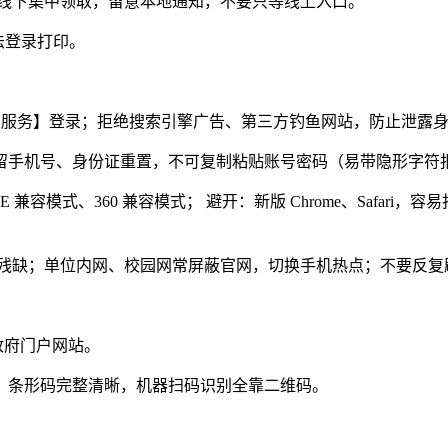
线下集中领取，留意本地通知，不要只等线上入口。
无法登录打印。
生服务】登录；拒绝搜索引擎广告、第三方钓鱼网站，防止泄露
预留手机号、身份证重置，不可复制粘贴账号密码（易带隐形字符
换 IE 兼容模式、360 兼容模式； 避开：新版 Chrome、Sa
残缺；单位内网、校园网常屏蔽官网，切换手机热点；不要反复
政府门户网站。
、条形码完整清晰，机器扫码识别全靠二维码。