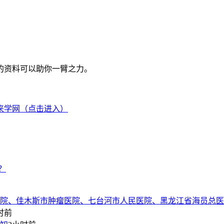
的资料可以助你一臂之力。
来学网（点击进入）
？
院、佳木斯市肿瘤医院、七台河市人民医院、黑龙江省海员总医
时前