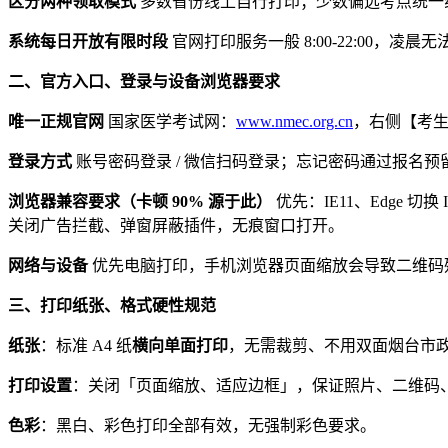
区分两种领取模式
多数省份线上自行打印；少数偏远考点统一
系统每日开放有限时段
官网打印服务一般 8:00-22:00，凌晨
二、官方入口、登录与设备浏览器要求
唯一正规官网
国家医学考试网：
www.nmec.org.cn
，右侧【考
登录方式
账号密码登录 / 微信扫码登录；忘记密码通过报名
浏览器兼容要求（卡顿 90% 源于此）
优先：IE11、Edge 切
关闭广告拦截、弹窗屏蔽插件，无痕窗口打开。
网络与设备
优先电脑打印，手机浏览器页面缩放会导致二维码
三、打印纸张、格式硬性规范
纸张
：标准 A4 纸
横向单面打印
，无需裁剪、不用双面烟台市
打印设置
：关闭「页面缩放、适应边框」，保证照片、二维码
色彩
：黑白、彩色打印全部有效，无强制彩色要求。