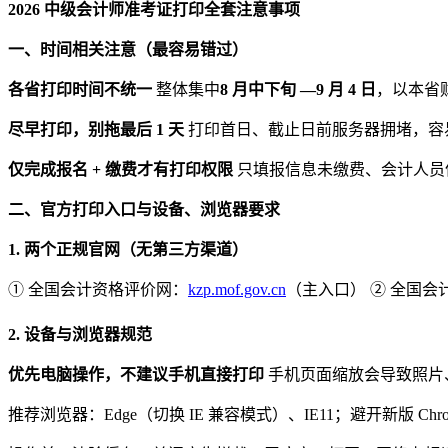
2026 中级会计师准考证打印全套注意事项
一、时间相关注意（最容易错过）
各省打印时间不统一
整体集中
8 月中下旬 —9 月 4 日
，以本省
尽早打印，别拖最后 1 天
打印首日、截止日前服务器拥堵，容易
仅完成报名 + 缴费才有打印权限
只填报信息未缴费、会计人员
二、官方打印入口与设备、浏览器要求
1. 两个正规官网（无第三方渠道）
① 全国会计资格评价网：
kzp.mof.gov.cn
（主入口） ② 全国
2. 设备与浏览器规范
优先电脑操作，不建议手机直接打印
手机页面缩放会导致照片
推荐浏览器：Edge（切换 IE 兼容模式）、IE11；避开新版 Chro