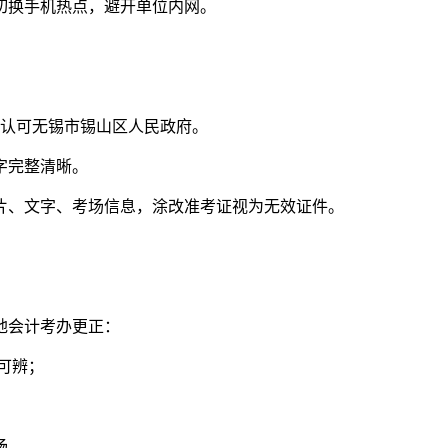
切换手机热点，避开单位内网。
都认可无锡市锡山区人民政府。
字完整清晰。
片、文字、考场信息，涂改准考证视为无效证件。
地会计考办更正：
可辨；
场。