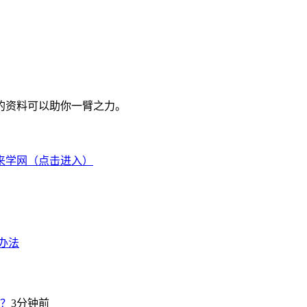
的资料可以助你一臂之力。
来学网（点击进入）
办法
些？
3分钟前