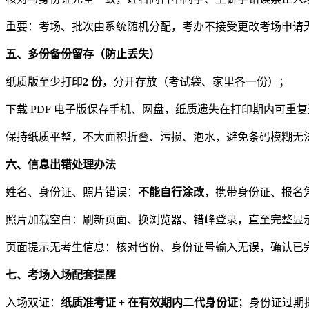
重要：考场、批次由系统随机分配，考办不接受更改考场申请
五、多份备份留存（防止丢失）
纸质版至少打印
2 份
，分开存放（考试袋、家里各一份）；
下载 PDF 电子版保存手机、网盘，纸质遗失在打印期内可重
保持纸质平整，不大面积折叠、污损、泡水，避免条码模糊无
六、信息出错处理办法
姓名、身份证、照片错误：
不能自行涂改
，携带身份证、报名凭
照片加载空白：刷新页面、换浏览器、错峰登录，直至完整显
页面提示无考生信息：核对省份、身份证号输入无误，确认已完
七、考场入场配套提醒
入场双证：
纸质准考证 + 在有效期内二代身份证
；身份证过期