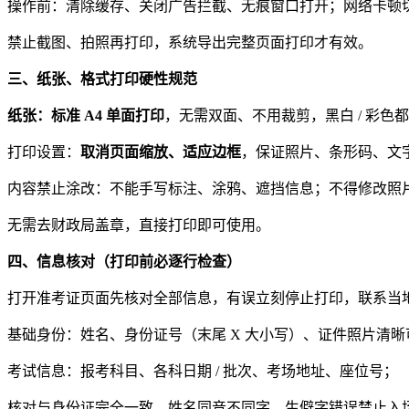
操作前：清除缓存、关闭广告拦截、无痕窗口打开；网络卡顿
禁止截图、拍照再打印，系统导出完整页面打印才有效。
三、纸张、格式打印硬性规范
纸张：标准 A4 单面打印
，无需双面、不用裁剪，黑白 / 彩色
打印设置：
取消页面缩放、适应边框
，保证照片、条形码、文
内容禁止涂改：不能手写标注、涂鸦、遮挡信息；不得修改照
无需去财政局盖章，直接打印即可使用。
四、信息核对（打印前必逐行检查）
打开准考证页面先核对全部信息，有误立刻停止打印，联系当
基础身份：姓名、身份证号（末尾 X 大小写）、证件照片清晰
考试信息：报考科目、各科日期 / 批次、考场地址、座位号；
核对与身份证完全一致，姓名同音不同字、生僻字错误禁止入