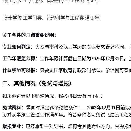
硕士学位
工学门类、管理科学与工程类
满
2
年
博士学位
工学门类、管理科学与工程类
满
1
年
关于条件的几点重要说明：
专业如何判定
：大专与本科及以上学历的专业要求表述不同，
工作年限怎么算
：工作年限计算截止日期为
2026年12月31日
。
什么学历可以报
：只要是国家教育行政部门承认、学信网可查
二、其他情况（免试与增报）
如果你符合以下特殊情况，报考科目会有所不同：
免试两科
：需同时满足两个硬性条件——
2003年12月31日前
取
历并从事施工管理工作满
20年
。符合条件者可免试《建设工程
增报专业
：已经拿到一建证书，想再考其他专业方向，只需报