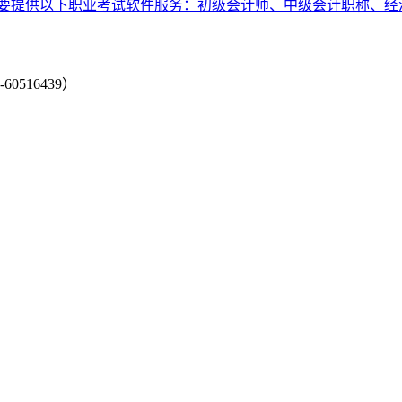
要提供以下职业考试软件服务：初级会计师、中级会计职称、经
-60516439）