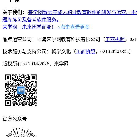
关于我们：
来学网致力于成人职业教育软件的研发与运营、主
题库练习及备考软件服务。
来学网—未来因学而变！
>点击查看更多
品牌运营公司：上海来学网教育科技有限公司（
工商执照
，021
技术服务与支持公司：畅学文化（
工商执照
，021-60543805）
版权所有 © 2014-2026，来学网
官方公众号