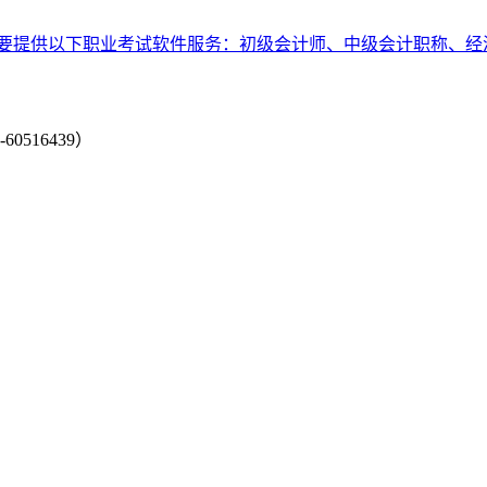
要提供以下职业考试软件服务：初级会计师、中级会计职称、经
-60516439）