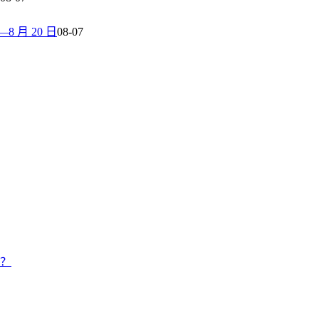
 月 20 日
08-07
候？