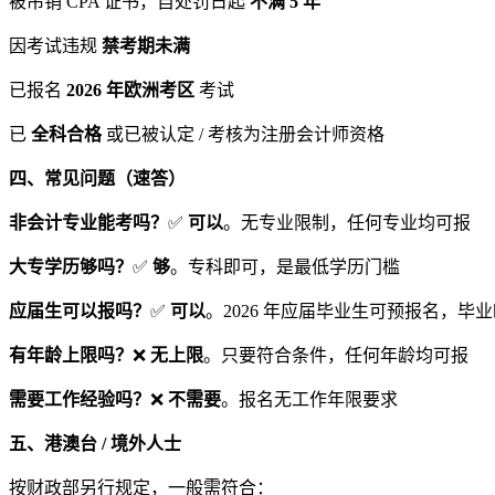
被吊销 CPA 证书，自处罚日起
不满 5 年
因考试违规
禁考期未满
已报名
2026 年欧洲考区
考试
已
全科合格
或已被认定 / 考核为注册会计师资格
四、常见问题（速答）
非会计专业能考吗？
✅
可以
。无专业限制，任何专业均可报
大专学历够吗？
✅
够
。专科即可，是最低学历门槛
应届生可以报吗？
✅
可以
。2026 年应届毕业生可预报名，毕
有年龄上限吗？
❌
无上限
。只要符合条件，任何年龄均可报
需要工作经验吗？
❌
不需要
。报名无工作年限要求
五、港澳台 / 境外人士
按财政部另行规定，一般需符合：