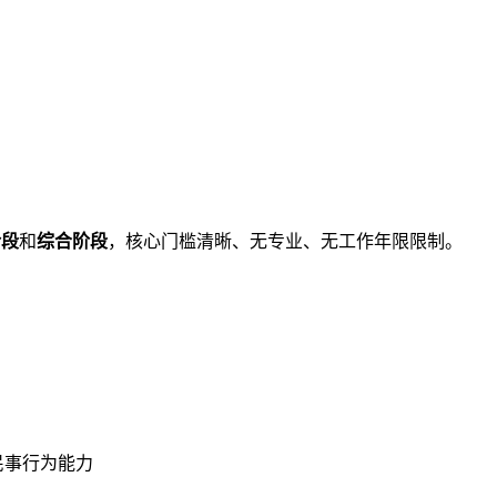
阶段
和
综合阶段
，核心门槛清晰、无专业、无工作年限限制。
民事行为能力