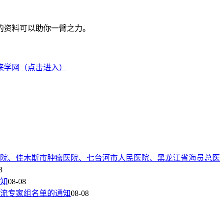
的资料可以助你一臂之力。
来学网（点击进入）
院、佳木斯市肿瘤医院、七台河市人民医院、黑龙江省海员总医
8
通知
08-08
流专家组名单的通知
08-08