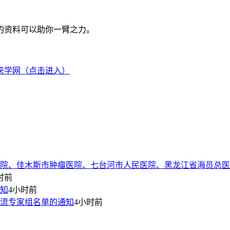
的资料可以助你一臂之力。
来学网（点击进入）
院、佳木斯市肿瘤医院、七台河市人民医院、黑龙江省海员总医
时前
通知
4小时前
流专家组名单的通知
4小时前