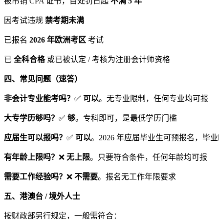
被吊销 CPA 证书，自处罚日起
不满 5 年
因考试违规
禁考期未满
已报名
2026 年欧洲考区
考试
已
全科合格
或已被认定 / 考核为注册会计师资格
四、常见问题（速答）
非会计专业能考吗？
✅
可以
。无专业限制，任何专业均可报
大专学历够吗？
✅
够
。专科即可，是最低学历门槛
应届生可以报吗？
✅
可以
。2026 年应届毕业生可预报名，毕
有年龄上限吗？
❌
无上限
。只要符合条件，任何年龄均可报
需要工作经验吗？
❌
不需要
。报名无工作年限要求
五、港澳台 / 境外人士
按财政部另行规定，一般需符合：