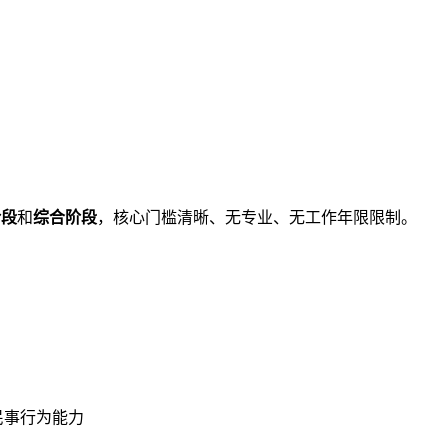
阶段
和
综合阶段
，核心门槛清晰、无专业、无工作年限限制。
民事行为能力