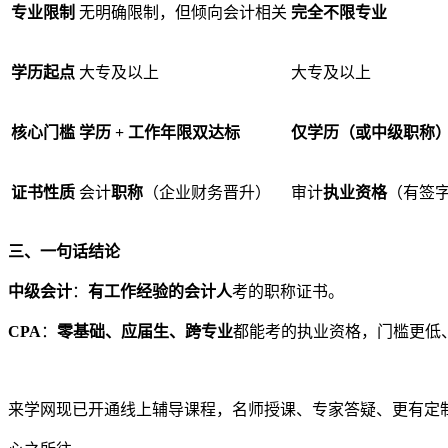
专业限制
无明确限制，但倾向会计相关
完全不限专业
学历起点
大专及以上
大专及以上
核心门槛
学历 + 工作年限双达标
仅学历（或中级职称
证书性质
会计
职称
（企业财务晋升）
审计
执业资格
（有签
三、一句话结论
中级会计
：
有工作经验的会计人
考的职称证书。
CPA
：
零基础、应届生、跨专业
都能考的执业资格，门槛更低
来学网现已开通线上辅导课程，名师授课、专家答疑、更有定