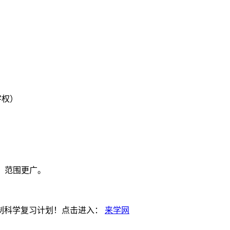
）
字权）
、范围更广。
制科学复习计划！点击进入：
来学网