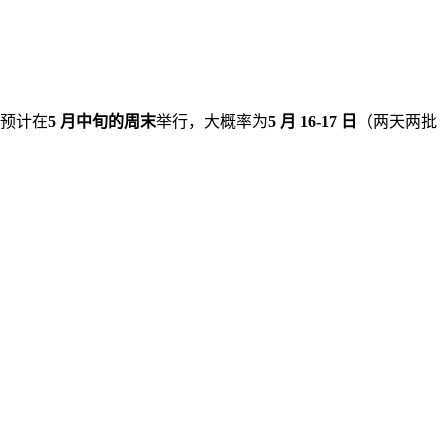
）预计在
5 月中旬的周末
举行，大概率为
5 月 16-17 日
（两天两批