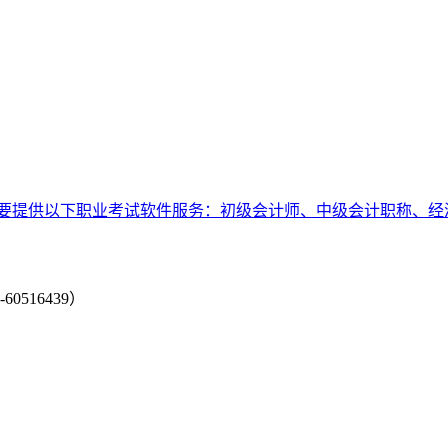
要提供以下职业考试软件服务：初级会计师、中级会计职称、经
-60516439）