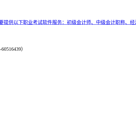
要提供以下职业考试软件服务：初级会计师、中级会计职称、经
-60516439）