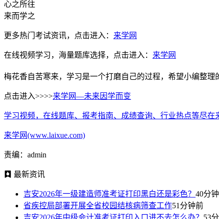
心之所往
来而学之
更多热门考试资讯，点击进入：
来学网
在线视频学习，海量题库选择，点击进入：
来学网
梅花香自苦寒来，学习是一个打磨自己的过程，希望小编整理
点击进入>>>>
来学网—未来因学而变
学习视频，在线题库、报考指南、成绩查询、行业热点等尽在
来学网(www.laixue.com)
责编：admin
最新资讯
吉安2026年一级建造师准考证打印黑白还是彩色？
40分
省疾控局部署开展全省校园结核病筛查工作
51分钟前
吉安2026年中级会计准考证打印入口进不去怎么办？
53