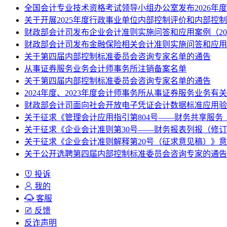
全国会计专业技术资格考试领导小组办公室发布2026年
关于开展2025年度行政事业单位内部控制评价和内部控
财政部会计司发布企业会计准则实施问答和应用案例（20
财政部会计司发布金融保险相关会计准则实施问答和应用
关于第四届内部控制标准委员会咨询专家名单的通告
从事证券服务业务会计师事务所注销备案名单
关于第四届内部控制标准委员会咨询专家名单的通告
2024年度、2023年度会计师事务所从事证券服务业务有
财政部会计司面向社会开放电子凭证会计数据标准应用验
关于征求《管理会计应用指引第804号——财务共享服务
关于征求《企业会计准则第30号——财务报表列报（修
关于征求《企业会计准则解释第20号（征求意见稿）》
关于公开选聘第四届内部控制标准委员会咨询专家的通告
投诉
我的
客服
反馈
反诈声明