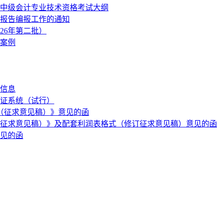
度中级会计专业技术资格考试大纲
制报告编报工作的通知
26年第二批）
案例
关信息
证系统（试行）
（征求意见稿）》意见的函
订征求意见稿）》及配套利润表格式（修订征求意见稿）意见的函
意见的函