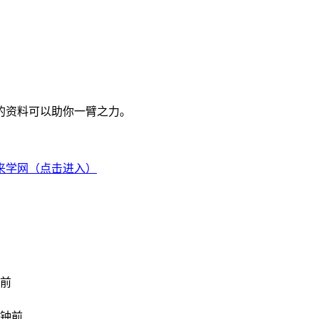
的资料可以助你一臂之力。
来学网（点击进入）
钟前
分钟前