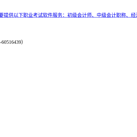
要提供以下职业考试软件服务：初级会计师、中级会计职称、经
-60516439）