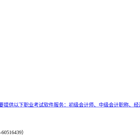
要提供以下职业考试软件服务：初级会计师、中级会计职称、经
-60516439）