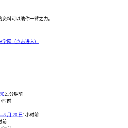
的资料可以助你一臂之力。
来学网（点击进入）
通知
21分钟前
小时前
 月 20 日
1小时前
时前