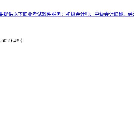
要提供以下职业考试软件服务：初级会计师、中级会计职称、经
-60516439）