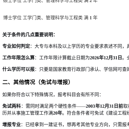
硕士学位
工学门类、管理科学与工程类
满
2
年
博士学位
工学门类、管理科学与工程类
满
1
年
关于条件的几点重要说明：
专业如何判定
：大专与本科及以上学历的专业要求表述不同，
工作年限怎么算
：工作年限计算截止日期为
2026年12月31日
。
什么学历可以报
：只要是国家教育行政部门承认、学信网可查
二、其他情况（免试与增报）
如果你符合以下特殊情况，报考科目会有所不同：
免试两科
：需同时满足两个硬性条件——
2003年12月31日前
取
历并从事施工管理工作满
20年
。符合条件者可免试《建设工程
增报专业
：已经拿到一建证书，想再考其他专业方向，只需报