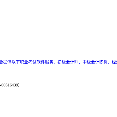
要提供以下职业考试软件服务：初级会计师、中级会计职称、经
-60516439）