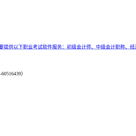
要提供以下职业考试软件服务：初级会计师、中级会计职称、经
-60516439）