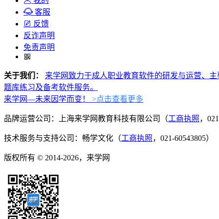
我的
客服
反馈
反诈声明
免责声明
关于我们：
来学网致力于成人职业教育软件的研发与运营、主
题库练习及备考软件服务。
来学网—未来因学而变！
>点击查看更多
品牌运营公司：上海来学网教育科技有限公司（
工商执照
，021
技术服务与支持公司：畅学文化（
工商执照
，021-60543805）
版权所有 © 2014-2026，来学网