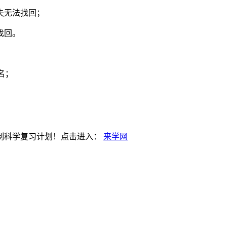
失无法找回；
找回。
名；
制科学复习计划！点击进入：
来学网