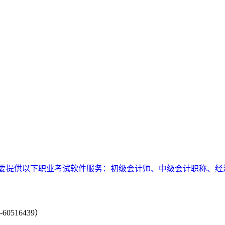
要提供以下职业考试软件服务：初级会计师、中级会计职称、经
-60516439）