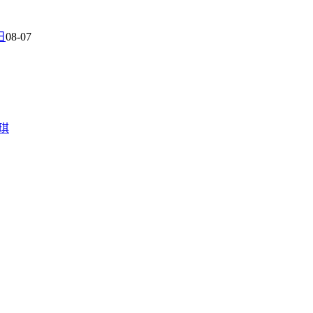
日
08-07
琪