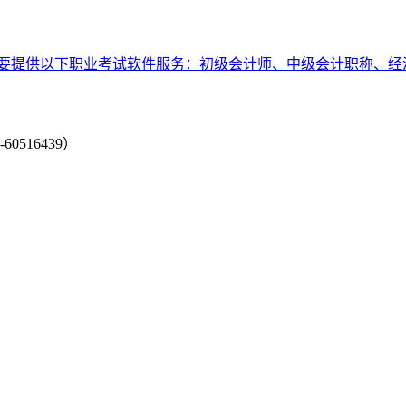
要提供以下职业考试软件服务：初级会计师、中级会计职称、经
-60516439）