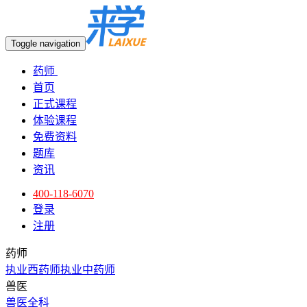
Toggle navigation
药师
首页
正式课程
体验课程
免费资料
题库
资讯
400-118-6070
登录
注册
药师
执业西药师
执业中药师
兽医
兽医全科