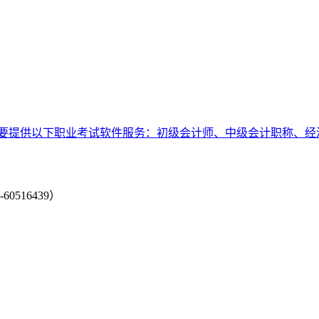
要提供以下职业考试软件服务：初级会计师、中级会计职称、经
-60516439）