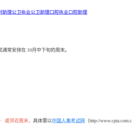
村助理
公卫执业
公卫助理
口腔执业
口腔助理
试通常安排在 10月中下旬的周末。
日） 或邻近周末，
具体需以
中国人事考试网
（http://www.cpta