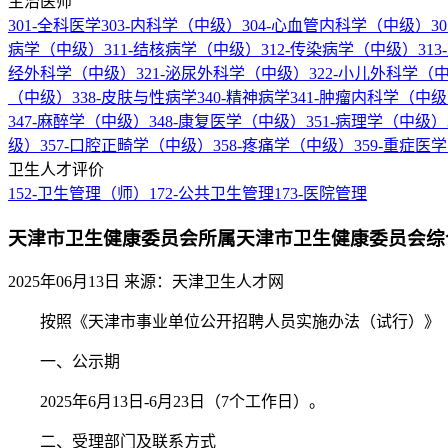
主治医师
301-全科医学
303-内科学（中级）
304-心血管内科学（中级）
3
病学（中级）
311-结核病学（中级）
312-传染病学（中级）
31
经外科学（中级）
321-泌尿外科学（中级）
322-小儿外科学（
（中级）
338-皮肤与性病学
340-精神病学
341-肿瘤内科学（中
347-麻醉学（中级）
348-康复医学（中级）
351-病理学（中级）
级）
357-口腔正畸学（中级）
358-疼痛学（中级）
359-重症医
卫生人才评价
152-卫生管理（师）
172-公共卫生管理
173-医院管理
天津市卫生健康委员会所属天津市卫生健康委员会综
2025年06月13日
来源：天津卫生人才网
按照《天津市事业单位公开招聘人员实施办法（试行）》（津人
一、公示期
2025年6月13日-6月23日（7个工作日）。
二、受理部门及联系方式