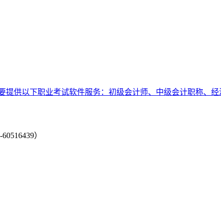
要提供以下职业考试软件服务：初级会计师、中级会计职称、经
-60516439）