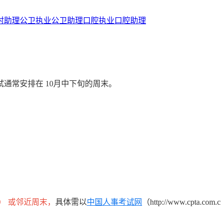
村助理
公卫执业
公卫助理
口腔执业
口腔助理
试通常安排在 10月中下旬的周末。
日） 或邻近周末，
具体需以
中国人事考试网
（http://www.cpta