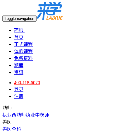
Toggle navigation
药师
首页
正式课程
体验课程
免费资料
题库
资讯
400-118-6070
登录
注册
药师
执业西药师
执业中药师
兽医
兽医全科