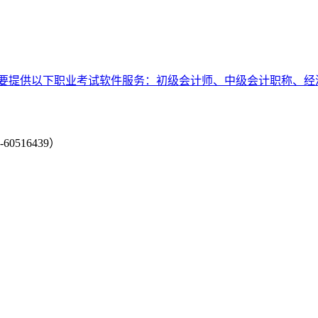
要提供以下职业考试软件服务：初级会计师、中级会计职称、经
-60516439）